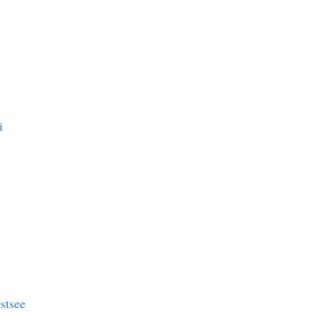
i
stsee