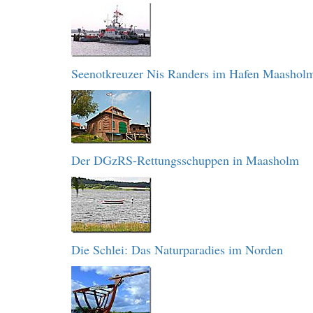
Seenotkreuzer Nis Randers im Hafen Maashol
Der DGzRS-Rettungsschuppen in Maasholm
Die Schlei: Das Naturparadies im Norden