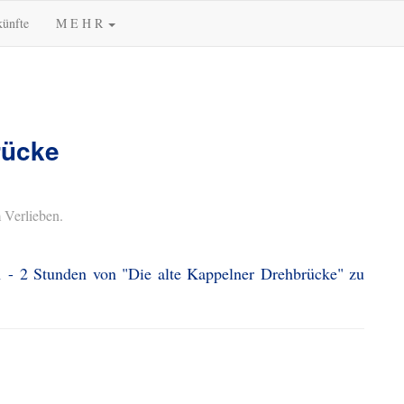
künfte
M E H R
rücke
 Verlieben.
1 - 2 Stunden von "Die alte Kappelner Drehbrücke" zu