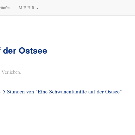
künfte
M E H R
 der Ostsee
 Verlieben.
 - 5 Stunden von "Eine Schwanenfamilie auf der Ostsee"