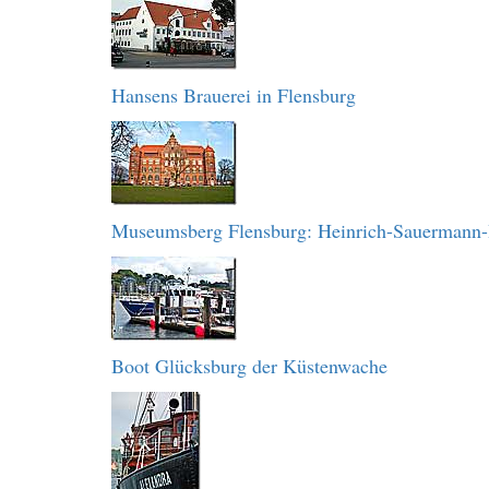
Hansens Brauerei in Flensburg
Museumsberg Flensburg: Heinrich-Sauermann
Boot Glücksburg der Küstenwache