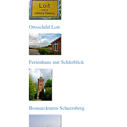
Ortsschild Loit
Ferienhaus mit Schleiblick
Bismarckturm Scheersberg