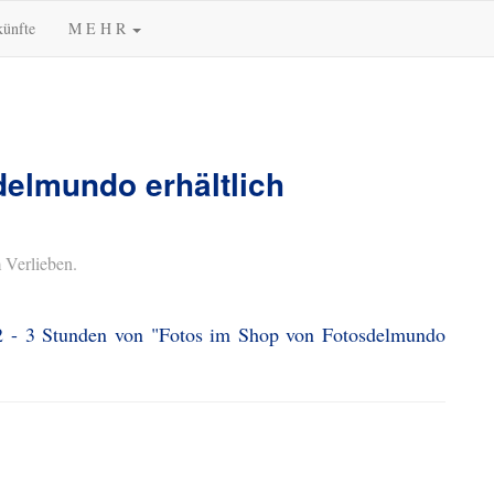
künfte
M E H R
elmundo erhältlich
 Verlieben.
 2 - 3 Stunden von "Fotos im Shop von Fotosdelmundo