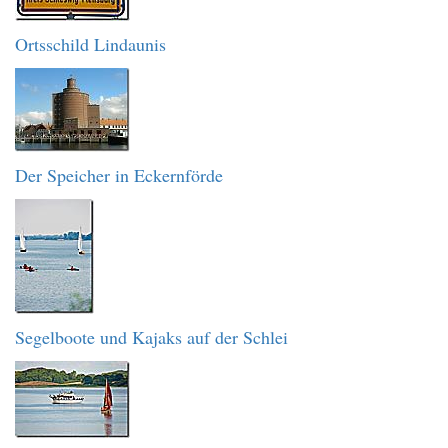
Ortsschild Lindaunis
Der Speicher in Eckernförde
Segelboote und Kajaks auf der Schlei