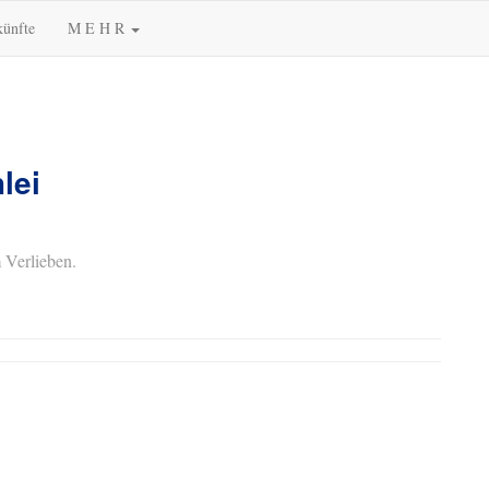
künfte
M E H R
lei
 Verlieben.