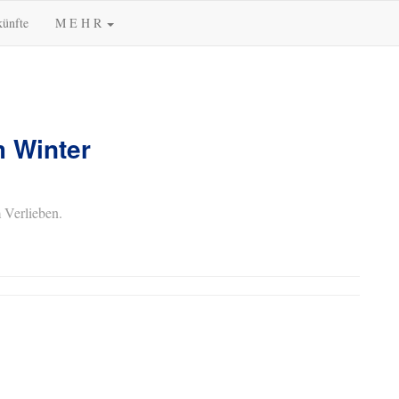
künfte
M E H R
m Winter
 Verlieben.