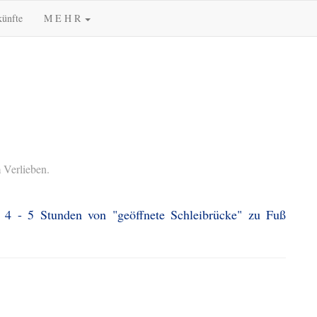
künfte
M E H R
 Verlieben.
. 4 - 5 Stunden von "geöffnete Schleibrücke" zu Fuß