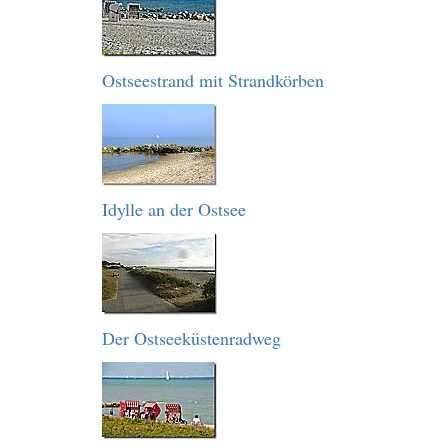
Ostseestrand mit Strandkörben
Idylle an der Ostsee
Der Ostseeküstenradweg