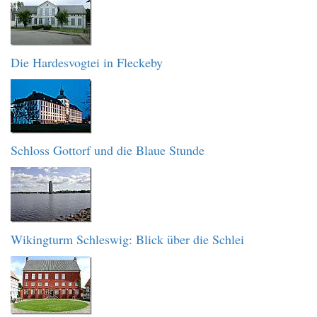
Die Hardesvogtei in Fleckeby
Schloss Gottorf und die Blaue Stunde
Wikingturm Schleswig: Blick über die Schlei