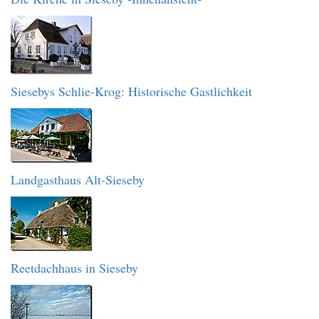
Siesebys Schlie-Krog: Historische Gastlichkeit
Landgasthaus Alt-Sieseby
Reetdachhaus in Sieseby