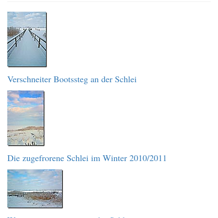
Verschneiter Bootssteg an der Schlei
Die zugefrorene Schlei im Winter 2010/2011