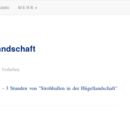
künfte
M E H R
andschaft
 Verlieben.
 - 3 Stunden von "Strohballen in der Hügellandschaft"