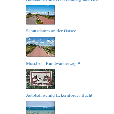
Schutzdamm an der Ostsee
Muschel - Rundwanderweg 9
Autobahnschild Eckernförder Bucht