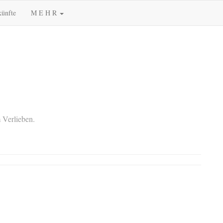
künfte
M E H R
 Verlieben.