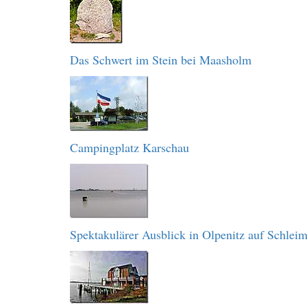
Das Schwert im Stein bei Maasholm
Campingplatz Karschau
Spektakulärer Ausblick in Olpenitz auf Schlei