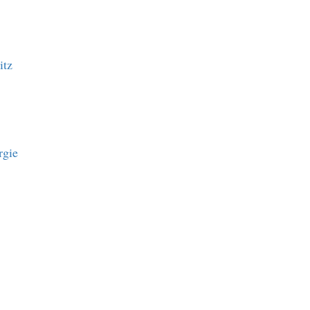
itz
rgie