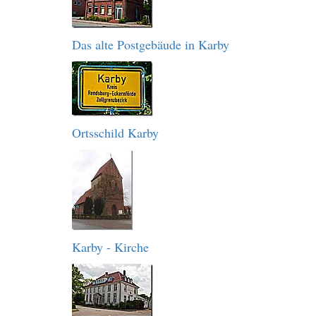
Das alte Postgebäude in Karby
Ortsschild Karby
Karby - Kirche