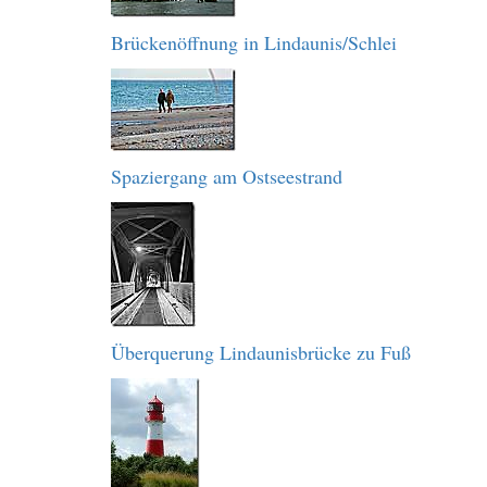
Brückenöffnung in Lindaunis/Schlei
Spaziergang am Ostseestrand
Überquerung Lindaunisbrücke zu Fuß