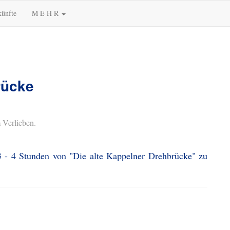
künfte
M E H R
rücke
 Verlieben.
3 - 4 Stunden von "Die alte Kappelner Drehbrücke" zu