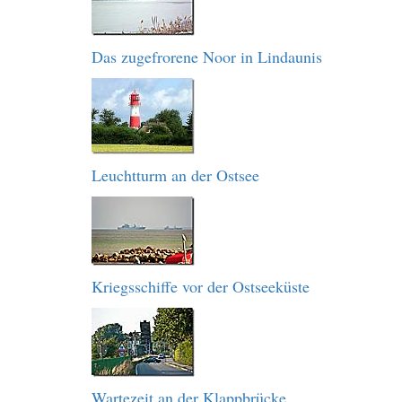
Das zugefrorene Noor in Lindaunis
Leuchtturm an der Ostsee
Kriegsschiffe vor der Ostseeküste
Wartezeit an der Klappbrücke