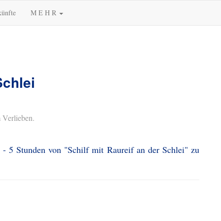
künfte
M E H R
Schlei
 Verlieben.
 - 5 Stunden von "Schilf mit Raureif an der Schlei" zu