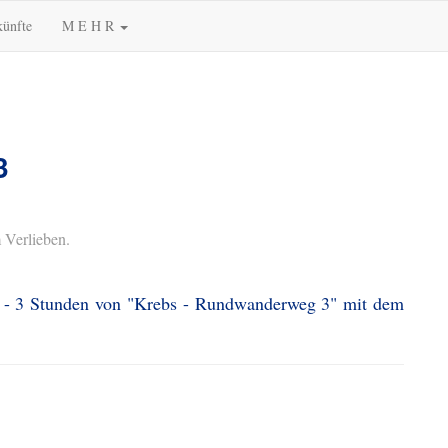
künfte
M E H R
3
 Verlieben.
 2 - 3 Stunden von "Krebs - Rundwanderweg 3" mit dem