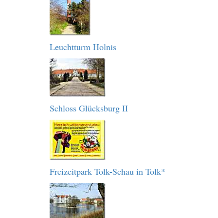
Leuchtturm Holnis
Schloss Glücksburg II
Freizeitpark Tolk-Schau in Tolk*