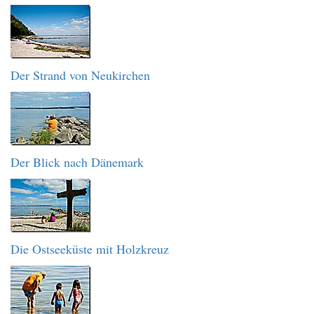
Der Strand von Neukirchen
Der Blick nach Dänemark
Die Ostseeküste mit Holzkreuz