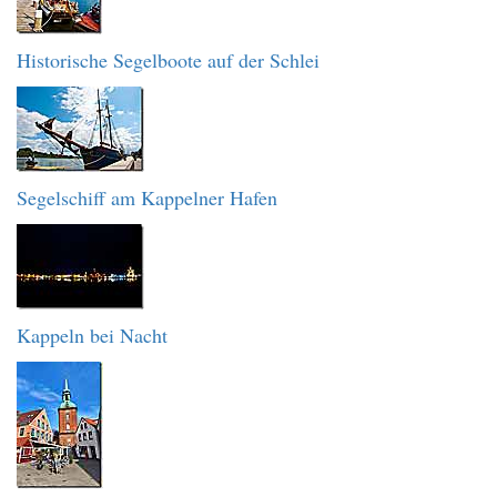
Historische Segelboote auf der Schlei
Segelschiff am Kappelner Hafen
Kappeln bei Nacht