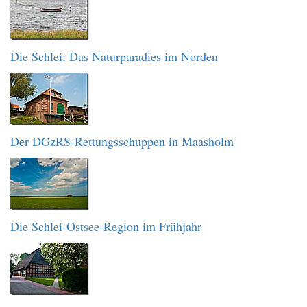
Die Schlei: Das Naturparadies im Norden
Der DGzRS-Rettungsschuppen in Maasholm
Die Schlei-Ostsee-Region im Frühjahr