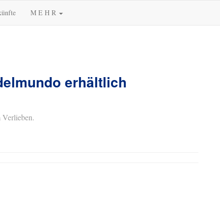
künfte
M E H R
elmundo erhältlich
 Verlieben.