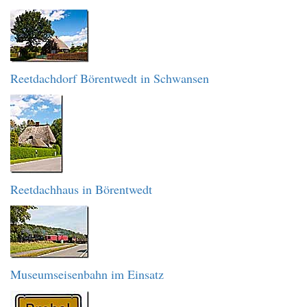
Reetdachdorf Börentwedt in Schwansen
Reetdachhaus in Börentwedt
Museumseisenbahn im Einsatz