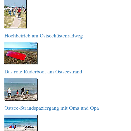
Hochbetrieb am Ostseeküstenradweg
Das rote Ruderboot am Ostseestrand
Ostsee-Strandspaziergang mit Oma und Opa