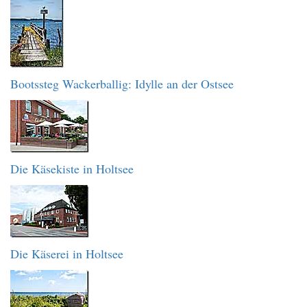
Bootssteg Wackerballig: Idylle an der Ostsee
Die Käsekiste in Holtsee
Die Käserei in Holtsee