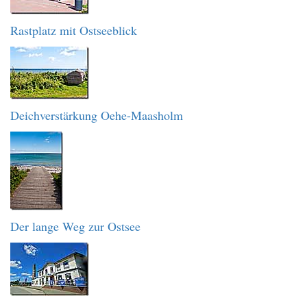
Rastplatz mit Ostseeblick
Deichverstärkung Oehe-Maasholm
Der lange Weg zur Ostsee