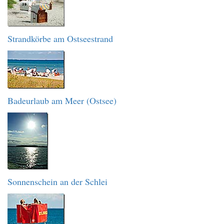
Strandkörbe am Ostseestrand
Badeurlaub am Meer (Ostsee)
Sonnenschein an der Schlei