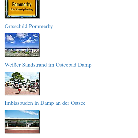
Ortsschild Pommerby
Weißer Sandstrand im Osteebad Damp
Imbissbuden in Damp an der Ostsee