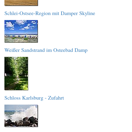
Schlei-Ostsee-Region mit Damper Skyline
Weißer Sandstrand im Osteebad Damp
Schloss Karlsburg - Zufahrt