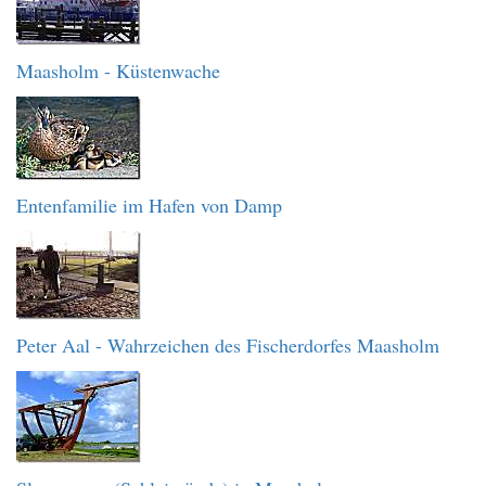
Maasholm - Küstenwache
Entenfamilie im Hafen von Damp
Peter Aal - Wahrzeichen des Fischerdorfes Maasholm