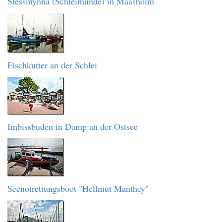
Slessmynna (Schleimünde) in Maasholm
Fischkutter an der Schlei
Imbissbuden in Damp an der Ostsee
Seenotrettungsboot "Hellmut Manthey"