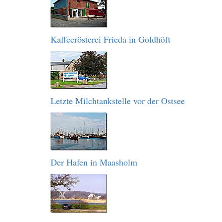
Kaffeerösterei Frieda in Goldhöft
Letzte Milchtankstelle vor der Ostsee
Der Hafen in Maasholm