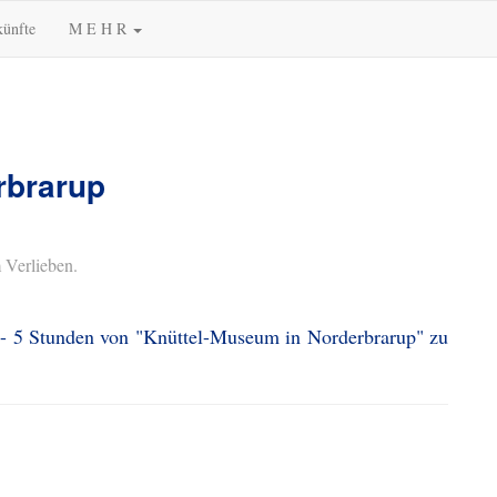
künfte
M E H R
rbrarup
 Verlieben.
4 - 5 Stunden von "Knüttel-Museum in Norderbrarup" zu