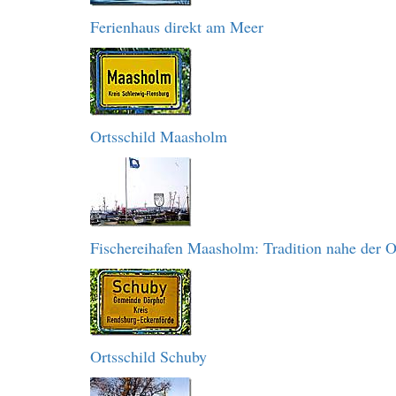
Ferienhaus direkt am Meer
Ortsschild Maasholm
Fischereihafen Maasholm: Tradition nahe der O
Ortsschild Schuby