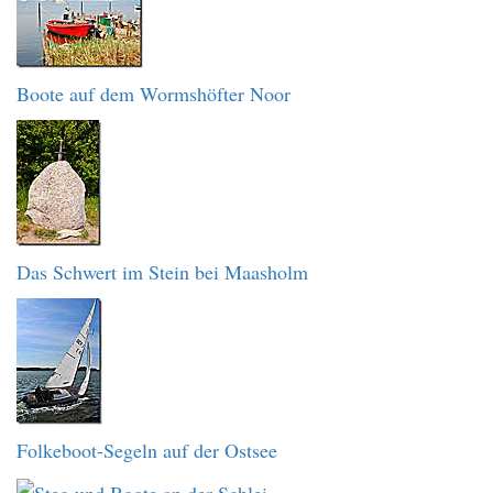
Boote auf dem Wormshöfter Noor
Das Schwert im Stein bei Maasholm
Folkeboot-Segeln auf der Ostsee