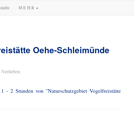
künfte
M E H R
reistätte Oehe-Schleimünde
 Verlieben.
1 - 2 Stunden von "Naturschutzgebiet Vogelfreistätte
.