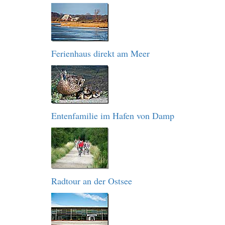
Ferienhaus direkt am Meer
Entenfamilie im Hafen von Damp
Radtour an der Ostsee