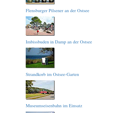
Flensburger Pilsener an der Ostsee
Imbissbuden in Damp an der Ostsee
Strandkorb im Ostsee-Garten
Museumseisenbahn im Einsatz