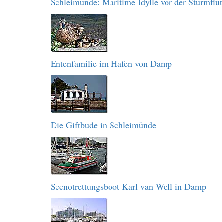
Schleimünde: Maritime Idylle vor der Sturmflut
Entenfamilie im Hafen von Damp
Die Giftbude in Schleimünde
Seenotrettungsboot Karl van Well in Damp