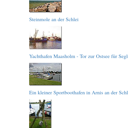
Steinmole an der Schlei
Yachthafen Maasholm - Tor zur Ostsee für Segl
Ein kleiner Sportboothafen in Arnis an der Schl