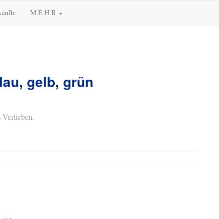
künfte
M E H R
lau, gelb, grün
 Verlieben.