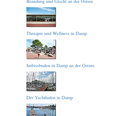
Brandung und Gischt an der Ostsee
Therapie und Wellness in Damp
Imbissbuden in Damp an der Ostsee
Der Yachthafen in Damp