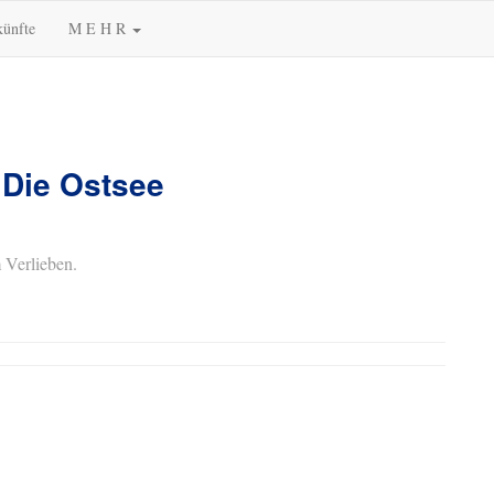
künfte
M E H R
 Die Ostsee
 Verlieben.