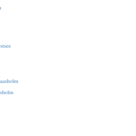
m
stsee
asholm