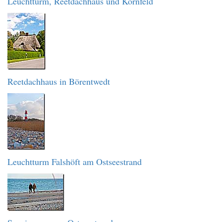
Leuchtturm, Reetdachhaus und Kornfeld
Reetdachhaus in Börentwedt
Leuchtturm Falshöft am Ostseestrand