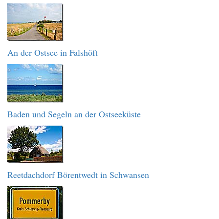
An der Ostsee in Falshöft
Baden und Segeln an der Ostseeküste
Reetdachdorf Börentwedt in Schwansen