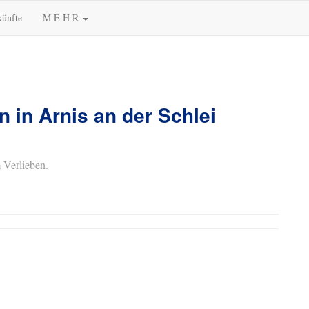
künfte
M E H R
n in Arnis an der Schlei
 Verlieben.