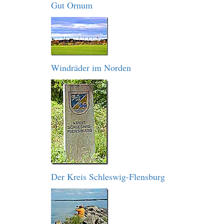
Gut Ornum
Windräder im Norden
Der Kreis Schleswig-Flensburg