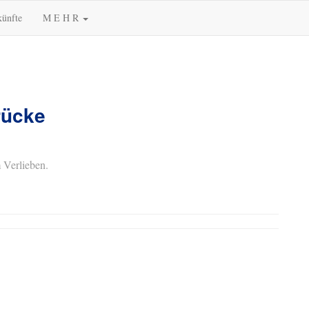
künfte
M E H R
rücke
 Verlieben.