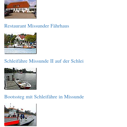
Restaurant Missunder Fährhaus
Schleifähre Missunde II auf der Schlei
Bootssteg mit Schleifähre in Missunde