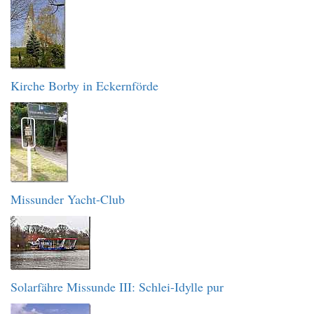
Kirche Borby in Eckernförde
Missunder Yacht-Club
Solarfähre Missunde III: Schlei-Idylle pur