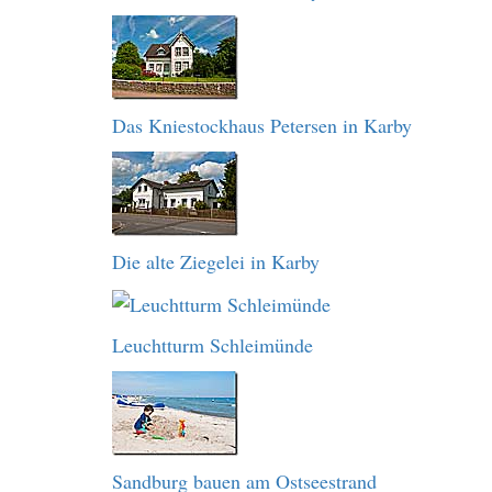
Das Kniestockhaus Petersen in Karby
Die alte Ziegelei in Karby
Leuchtturm Schleimünde
Sandburg bauen am Ostseestrand