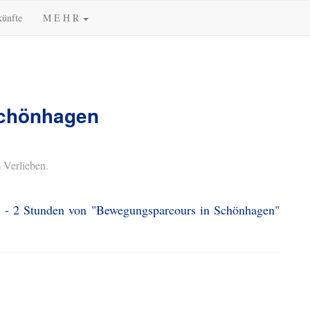
künfte
M E H R
Schönhagen
 Verlieben.
 1 - 2 Stunden von "Bewegungsparcours in Schönhagen"