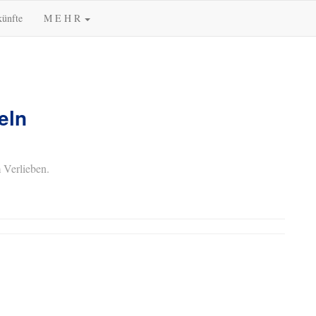
künfte
M E H R
eln
 Verlieben.