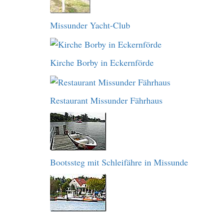
Missunder Yacht-Club
Kirche Borby in Eckernförde
Restaurant Missunder Fährhaus
Bootssteg mit Schleifähre in Missunde