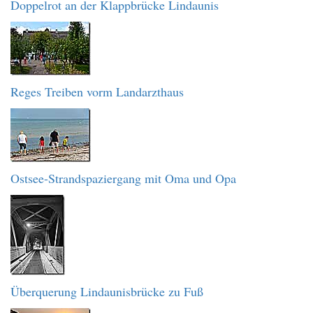
Doppelrot an der Klappbrücke Lindaunis
Reges Treiben vorm Landarzthaus
Ostsee-Strandspaziergang mit Oma und Opa
Überquerung Lindaunisbrücke zu Fuß