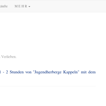
künfte
M E H R
 Verlieben.
 1 - 2 Stunden von "Jugendherberge Kappeln" mit dem