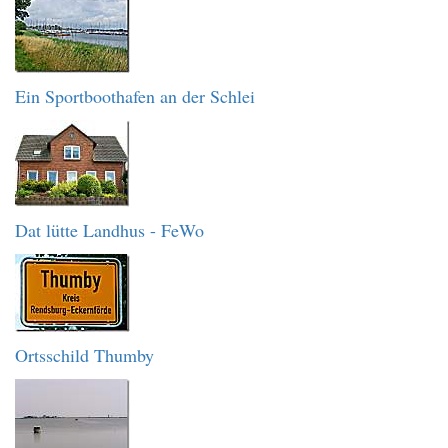
Ein Sportboothafen an der Schlei
Dat lütte Landhus - FeWo
Ortsschild Thumby