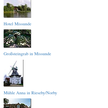
Hotel Missunde
Großsteingrab in Missunde
Mühle Anna in Rieseby/Norby