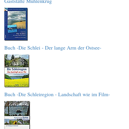
Gaststätte Mühlenkrug
Buch -Die Schlei - Der lange Arm der Ostsee-
Buch -Die Schleiregion - Landschaft wie im Film-