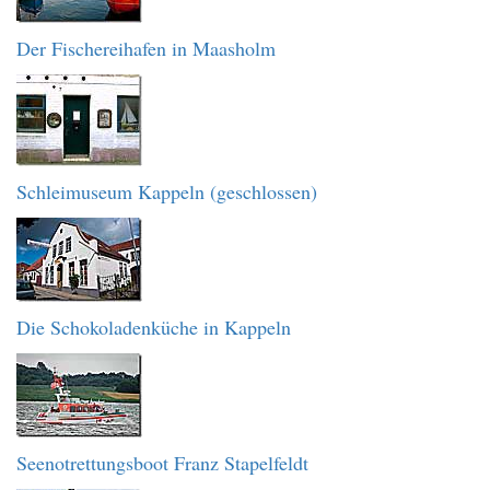
Der Fischereihafen in Maasholm
Schleimuseum Kappeln (geschlossen)
Die Schokoladenküche in Kappeln
Seenotrettungsboot Franz Stapelfeldt