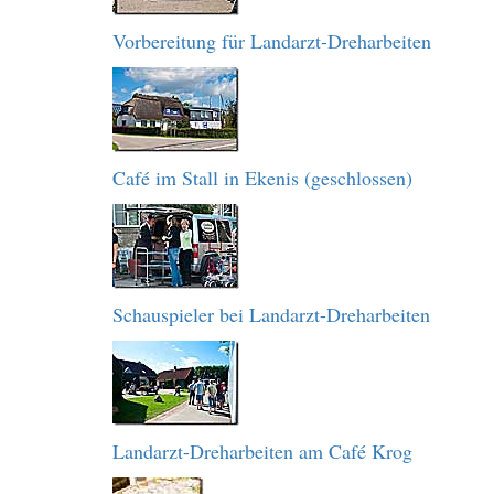
Vorbereitung für Landarzt-Dreharbeiten
Café im Stall in Ekenis (geschlossen)
Schauspieler bei Landarzt-Dreharbeiten
Landarzt-Dreharbeiten am Café Krog