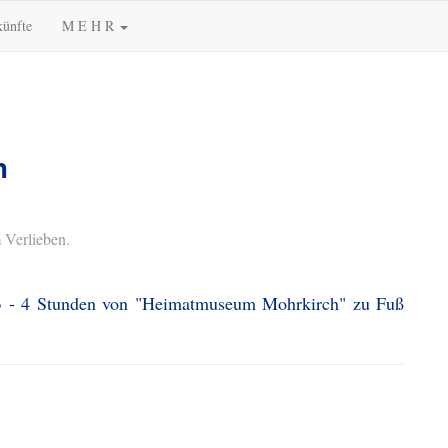
künfte
M E H R
h
 Verlieben.
. 3 - 4 Stunden von "Heimatmuseum Mohrkirch" zu Fuß