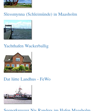
Slessmynna (Schleimünde) in Maasholm
Yachthafen Wackerballig
Dat lütte Landhus - FeWo
Seenotkreuzer Nis Randers im Hafen Maasholm