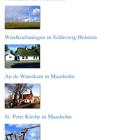
Windkraftanlagen in Schleswig-Holstein
An de Waterkant in Maasholm
St. Petri-Kirche in Maasholm