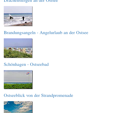
Drachensteigen an der Ostsee
Brandungsangeln - Angelurlaub an der Ostsee
Schönhagen - Ostseebad
Ostseeblick von der Strandpromenade