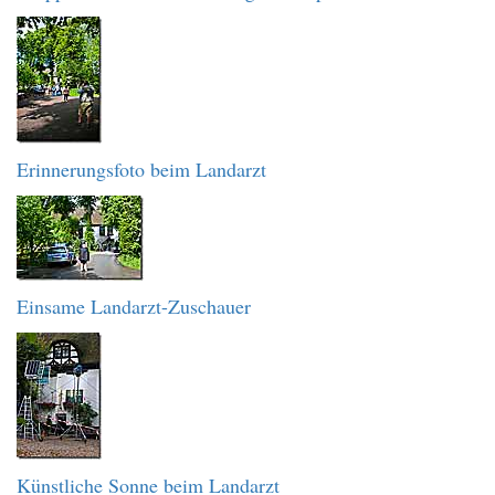
Erinnerungsfoto beim Landarzt
Einsame Landarzt-Zuschauer
Künstliche Sonne beim Landarzt