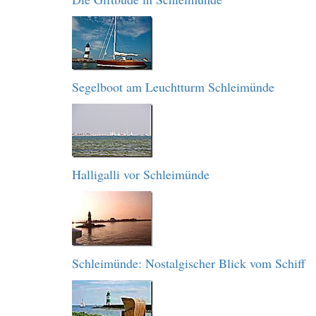
Segelboot am Leuchtturm Schleimünde
Halligalli vor Schleimünde
Schleimünde: Nostalgischer Blick vom Schiff