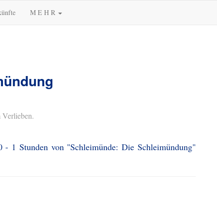
künfte
M E H R
imündung
 Verlieben.
 0 - 1 Stunden von "Schleimünde: Die Schleimündung"