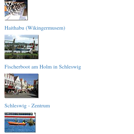
Haithabu (Wikingermusem)
Fischerboot am Holm in Schleswig
Schleswig - Zentrum