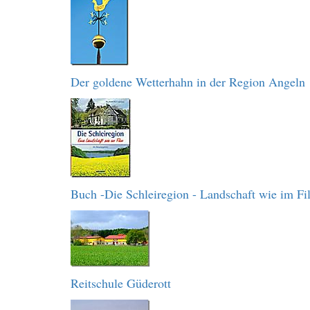
Der goldene Wetterhahn in der Region Angeln
Buch -Die Schleiregion - Landschaft wie im Fi
Reitschule Güderott