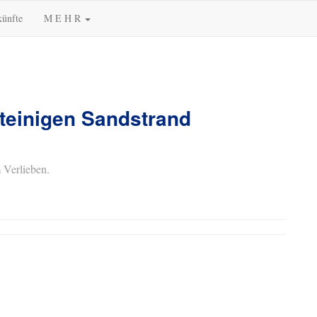
künfte
M E H R
teinigen Sandstrand
 Verlieben.