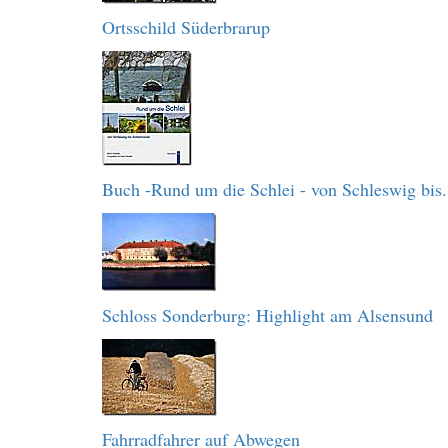
Ortsschild Süderbrarup
Buch -Rund um die Schlei - von Schleswig bis.
Schloss Sonderburg: Highlight am Alsensund
Fahrradfahrer auf Abwegen