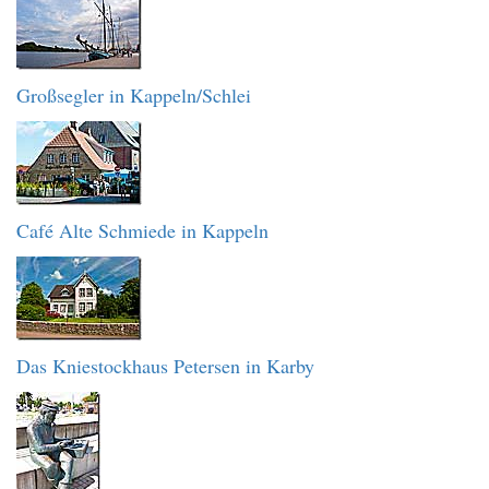
Großsegler in Kappeln/Schlei
Café Alte Schmiede in Kappeln
Das Kniestockhaus Petersen in Karby