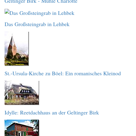
Geltinger Birk - Mühle Charlotte
Das Großsteingrab in Lehbek
St.-Ursula-Kirche zu Böel: Ein romanisches Kleinod
Idylle: Reetdachhaus an der Geltinger Birk